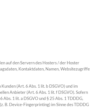
en auf den Servern des Hosters / der Hoster
tragsdaten, Kontaktdaten, Namen, Websitezugriffe
Kunden (Art. 6 Abs. 1 lit. b DSGVO) und im
llen Anbieter (Art. 6 Abs. 1 lit. f DSGVO). Sofern
. 6 Abs. 1 lit. a DSGVO und § 25 Abs. 1 TDDDG,
 (z. B. Device-Fingerprinting) im Sinne des TDDDG