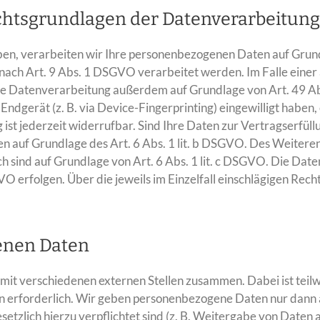
htsgrundlagen der Datenverarbeitung 
aben, verarbeiten wir Ihre personenbezogenen Daten auf Grundl
nach Art. 9 Abs. 1 DSGVO verarbeitet werden. Im Falle einer 
ie Datenverarbeitung außerdem auf Grundlage von Art. 49 Abs.
 Endgerät (z. B. via Device-Fingerprinting) eingewilligt haben
ist jederzeit widerrufbar. Sind Ihre Daten zur Vertragserfül
 auf Grundlage des Art. 6 Abs. 1 lit. b DSGVO. Des Weiteren 
ich sind auf Grundlage von Art. 6 Abs. 1 lit. c DSGVO. Die Da
SGVO erfolgen. Über die jeweils im Einzelfall einschlägigen Re
enen Daten
mit verschiedenen externen Stellen zusammen. Dabei ist teil
n erforderlich. Wir geben personenbezogene Daten nur dann a
gesetzlich hierzu verpflichtet sind (z. B. Weitergabe von Date