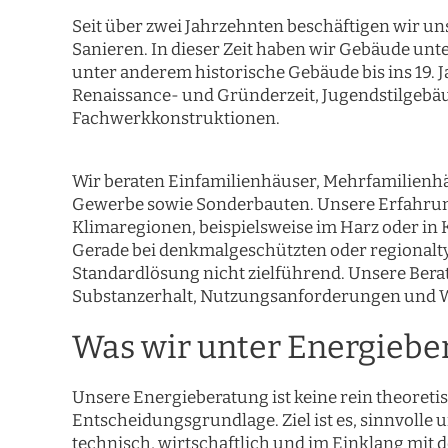
Seit über zwei Jahrzehnten beschäftigen wir u
Sanieren. In dieser Zeit haben wir Gebäude unt
unter anderem historische Gebäude bis ins 19. 
Renaissance- und Gründerzeit, Jugendstilgebä
Fachwerkkonstruktionen.
Wir beraten Einfamilienhäuser, Mehrfamilien
Gewerbe sowie Sonderbauten. Unsere Erfahru
Klimaregionen, beispielsweise im Harz oder in K
Gerade bei denkmalgeschützten oder regionalty
Standardlösung nicht zielführend. Unsere Berat
Substanzerhalt, Nutzungsanforderungen und W
Was wir unter Energiebe
Unsere Energieberatung ist keine rein theoreti
Entscheidungsgrundlage. Ziel ist es, sinnvoll
technisch, wirtschaftlich und im Einklang mit 