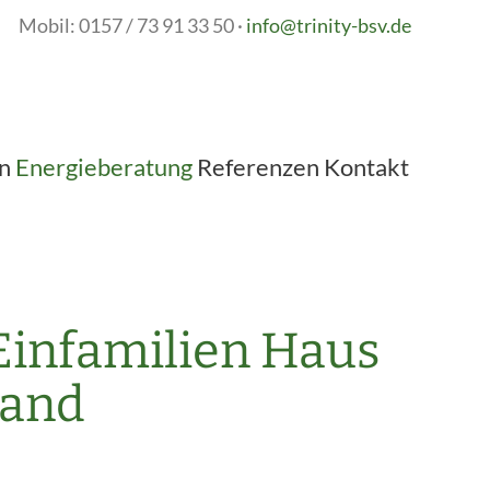
73 91 33 50
·
info@trinity-bsv.de
n
Energieberatung
Referenzen
Kontakt
Einfamilien Haus
tand