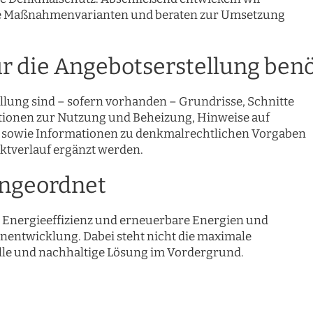
lle Maßnahmenvarianten und beraten zur Umsetzung
r die Angebotserstellung ben
llung sind – sofern vorhanden – Grundrisse, Schnitte
tionen zur Nutzung und Beheizung, Hinweise auf
sowie Informationen zu denkmalrechtlichen Vorgaben
ektverlauf ergänzt werden.
eingeordnet
 Energieeffizienz und erneuerbare Energien und
enentwicklung. Dabei steht nicht die maximale
lle und nachhaltige Lösung im Vordergrund.